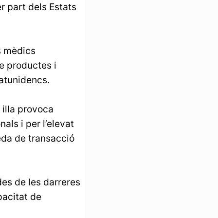
r part dels Estats
s mèdics
e productes i
atunidencs.
illa provoca
als i per l’elevat
eda de transacció
es de les darreres
pacitat de