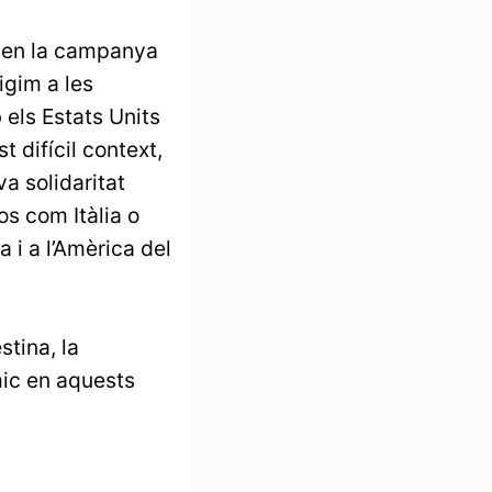
 en la campanya
igim a les
 els Estats Units
t difícil context,
a solidaritat
s com Itàlia o
 i a l’Amèrica del
stina, la
mic en aquests