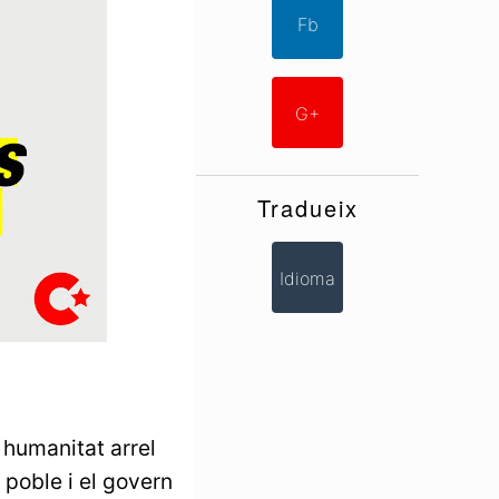
Fb
G+
Tradueix
Idioma
 humanitat arrel
poble i el govern