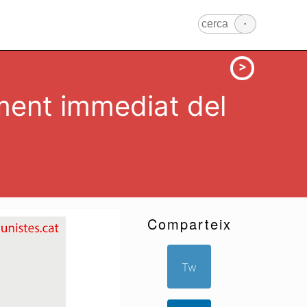
ment immediat del
Comparteix
Tw