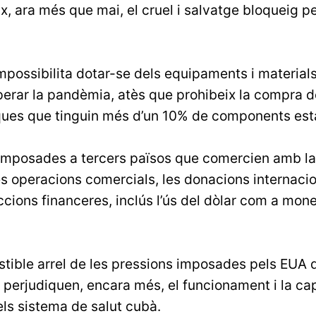
, ara més que mai, el cruel i salvatge bloqueig pe
mpossibilita dotar-se dels equipaments i material
perar la pandèmia, atès que prohibeix la compra d
ues que tinguin més d’un 10% de components est
 imposades a tercers països que comercien amb la 
s operacions comercials, les donacions internacion
ccions financeres, inclús l’ús del dòlar com a mon
tible arrel de les pressions imposades pels EUA d
perjudiquen, encara més, el funcionament i la ca
ls sistema de salut cubà.