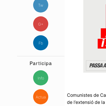
Tw
G+
Fb
Participa
Info
Comunistes de Cata
Actua
de l’extensió de l