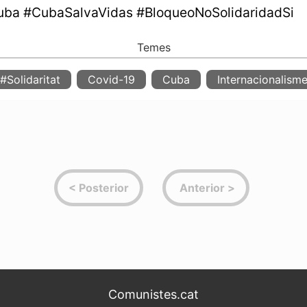
ba #CubaSalvaVidas #BloqueoNoSolidaridadSi
#Solidaritat
Covid-19
Cuba
Internacionalism
Comunistes.cat