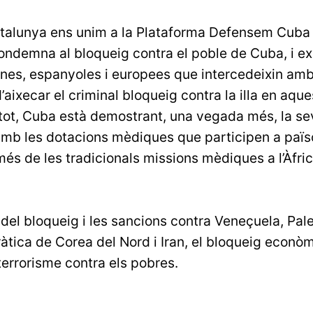
talunya ens unim a la Plataforma Defensem Cuba
ondemna al bloqueig contra el poble de Cuba, i ex
anes, espanyoles i europees que intercedeixin amb
’aixecar el criminal bloqueig contra la illa en aques
tot, Cuba està demostrant, una vegada més, la sev
amb les dotacions mèdiques que participen a païso
és de les tradicionals missions mèdiques a l’Àfrica
 del bloqueig i les sancions contra Veneçuela, Pale
tica de Corea del Nord i Iran, el bloqueig econò
rrorisme contra els pobres.