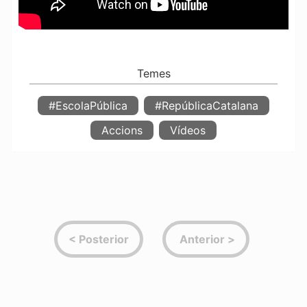
#EscolaPública
#RepúblicaCatalana
Accions
Vídeos