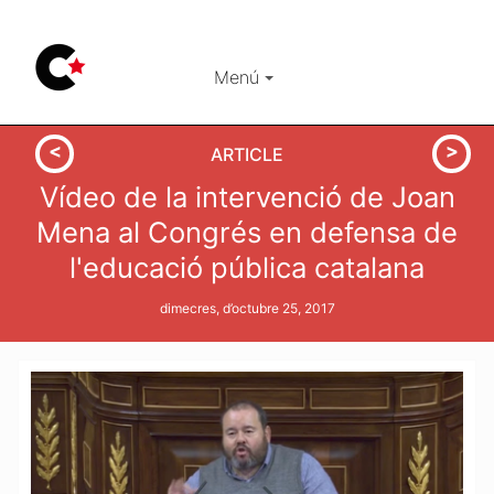
Menú
ARTICLE
Vídeo de la intervenció de Joan
Mena al Congrés en defensa de
l'educació pública catalana
dimecres, d’octubre 25, 2017