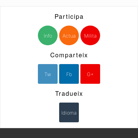
Participa
Info
Actua
Milita
Comparteix
Tw
Fb
G+
Tradueix
Idioma