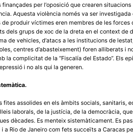
finançades per l’oposició que crearen situacions 
ència. Aquesta violència només va ser investigada
s de produir víctimes eren membres de les forces 
guts dels grups de xoc de la dreta en el context de
a de vehicles, d’atacs a les institucions de lestat
coles, centres d’abasteixement) foren alliberats i n
la complicitat de la “Fiscalía del Estado”. Els ep
repressió i no als qui la generen.
stemàtica.
 fites assolides en els àmbits socials, sanitaris, e
 lleis laborals, de la justícia, de la democràcia, qu
ues dècades. Es menteix sistemàticament. Es pa
à i a Rio de Janeiro com fets succeïts a Caracas 