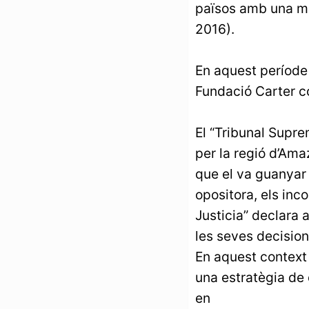
països amb una me
2016).
En aquest període 
Fundació Carter c
El “Tribunal Suprem
per la regió d’Ama
que el va guanyar 
opositora, els inc
Justicia” declara 
les seves decisions
En aquest context 
una estratègia de 
en