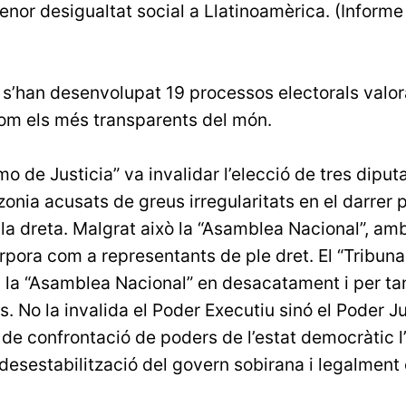
nor desigualtat social a Llatinoamèrica. (Informe
s’han desenvolupat 19 processos electorals valora
om els més transparents del món.
o de Justicia” va invalidar l’elecció de tres diputa
zonia acusats de greus irregularitats en el darrer 
la dreta. Malgrat això la “Asamblea Nacional”, am
orpora com a representants de ple dret. El “Tribu
a la “Asamblea Nacional” en desacatament i per tan
. No la invalida el Poder Executiu sinó el Poder Ju
de confrontació de poders de l’estat democràtic l
desestabilització del govern sobirana i legalment