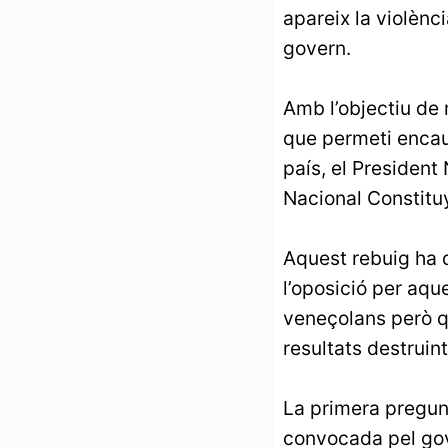
apareix la violènc
govern.
Amb l’objectiu de 
que permeti encaus
país, el President
Nacional Constituy
Aquest rebuig ha 
l’oposició per aqu
veneçolans però q
resultats destruin
La primera pregunt
convocada pel gove