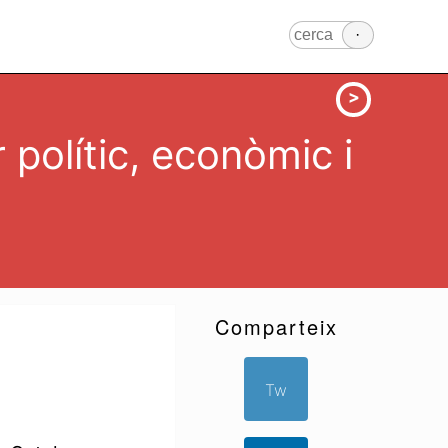
polític, econòmic i
Comparteix
Tw