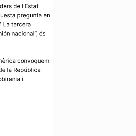
ers de l’Estat
aquesta pregunta en
? La tercera
ión nacional”, és
oamèrica convoquem
 de la República
birania i