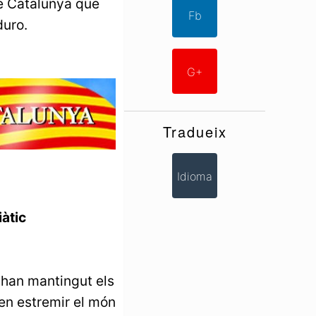
e Catalunya que
Fb
duro.
G+
Tradueix
Idioma
àtic
 han mantingut els
en estremir el món