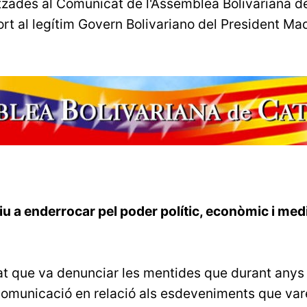
tzades al Comunicat de l'Assemblea Bolivariana d
port al legítim Govern Bolivariano del President Ma
u a enderrocar pel poder polític, econòmic i medi
at que va denunciar les mentides que durant anys
comunicació en relació als esdeveniments que var