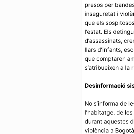
presos per bandes 
inseguretat i viol
que els sospitoso
l’estat. Els detin
d’assassinats, crem
llars d’infants, es
que comptaren amb 
s’atribueixen a la 
Desinformació si
No s’informa de les
l’habitatge, de les
durant aquestes d
violència a Bogot