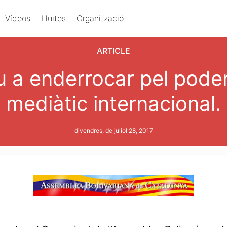
Vídeos
Lluites
Organització
ARTICLE
u a enderrocar pel poder 
mediàtic internacional.
divendres, de juliol 28, 2017