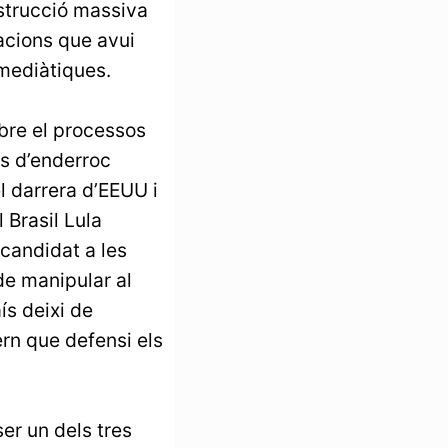
estrucció massiva
macions que avui
 mediàtiques.
bre el processos
es d’enderroc
l darrera d’EEUU i
 Brasil Lula
 candidat a les
de manipular al
ís deixi de
rn que defensi els
er un dels tres