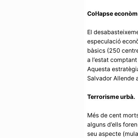
Col·lapse econòm
El desabasteixeme
especulació econò
bàsics (250 centre
a l’estat comptant
Aquesta estratègia
Salvador Allende a
Terrorisme urbà.
Més de cent morts 
alguns d’ells fore
seu aspecte (mulat