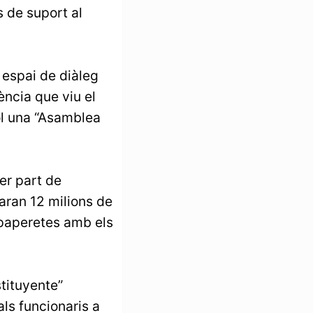
s de suport al
 espai de diàleg
ència que viu el
ol una “Asamblea
er part de
paran 12 milions de
 paperetes amb els
tituyente”
als funcionaris a