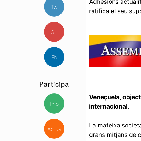
Adhesions actuali
Tw
ratifica el seu su
G+
Fb
Participa
Veneçuela, objecti
Info
internacional.
La mateixa societ
Actua
grans mitjans de 