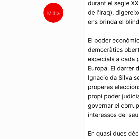
durant el segle XX
de l’Iraq), digere
Milita
ens brinda el blin
El poder econòmic 
democràtics oberts
especials a cada p
Europa. El darrer 
Ignacio da Silva s
properes eleccion
propi poder judici
governar el corru
interessos del seu
En quasi dues dèc