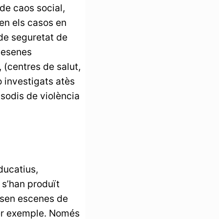
de caos social,
 en els casos en
de seguretat de
 desenes
, (centres de salut,
o investigats atès
isodis de violència
ducatius,
e s’han produït
ssen escenes de
per exemple. Només