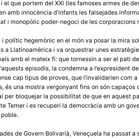
 i el que portem del XXI (les famoses armes de d
ixen amb innocència d’infants les falsejades infor
dat i monopòlic poder-negoci de les corporacions
i polític hegemònic en el món va posar la mira so
 a Llatinoamèrica i va orquestrar unes estratègi
aís amb el mateix fi: que tornessin a ser el pati de
d’aquests episodis, la condemna a l’expresident del
ense cap tipus de proves, que l’invalidarien com a
s, és una mostra vergonyant fins on són capaços 
al per bloquejar la possibilitat de que en aquest pa
pte Temer i es recuperi la democràcia amb un gove
 poble.
ades de Govern Bolivarià, Veneçuela ha passat a s