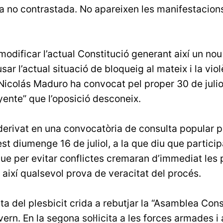
ia no contrastada. No apareixen les manifestacion
modificar l’actual Constitució generant així un nou
ar l’actual situació de bloqueig al mateix i la viol
 Nicolás Maduro ha convocat pel proper 30 de juli
ente” que l’oposició desconeix.
derivat en una convocatòria de consulta popular p
est diumenge 16 de juliol, a la que diu que partici
ue per evitar conflictes cremaran d’immediat les
t així qualsevol prova de veracitat del procés.
a del plesbicit crida a rebutjar la “Asamblea Cons
rn. En la segona sol·licita a les forces armades i 