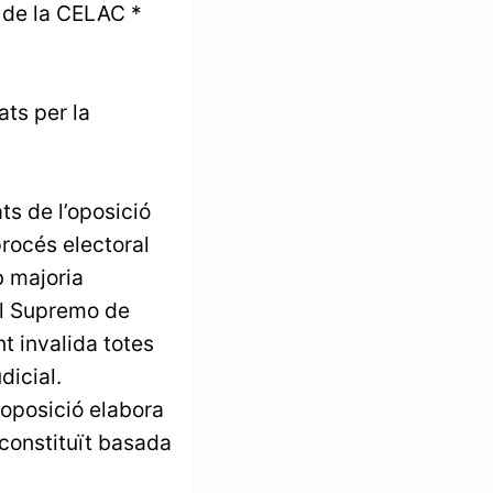
 de la CELAC *
ts per la
ts de l’oposició
procés electoral
b majoria
nal Supremo de
t invalida totes
dicial.
’oposició elabora
 constituït basada