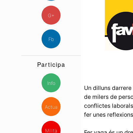
G+
Fb
Participa
Info
Un dilluns darrere
de milers de perso
conflictes laboral
Actua
fer unes reflexions
Milita
Fer vaga és un dre