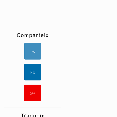
Comparteix
Tw
Fb
G+
Tradueix