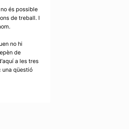
 no és possible
ns de treball. I
thom.
uen no hi
depèn de
’aquí a les tres
c una qüestió