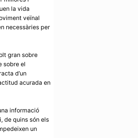
uen la vida
moviment veïnal
en necessàries per
olt gran sobre
e sobre el
racta d’un
 actitud acurada en
 una informació
i, de quins són els
impedeixen un