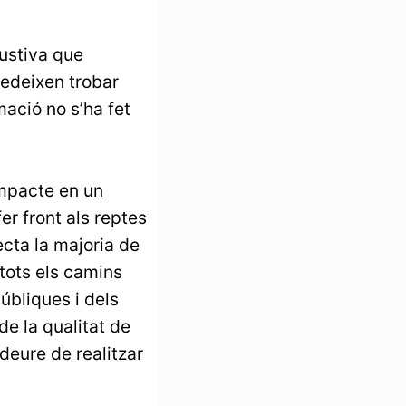
austiva que
pedeixen trobar
ació no s’ha fet
impacte en un
er front als reptes
ecta la majoria de
 tots els camins
úbliques i dels
e la qualitat de
 deure de realitzar