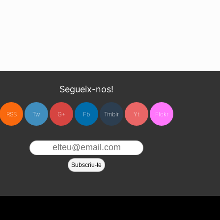
Segueix-nos!
RSS
Tw
G+
Fb
Tmblr
Yt
Flckr