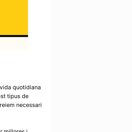
 vida quotidiana
st tipus de
creiem necessari
 millores i