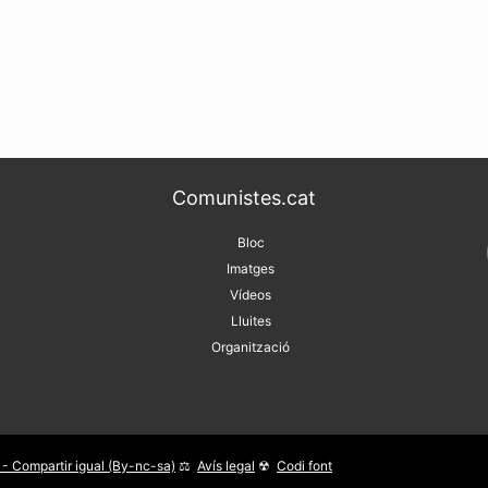
Comunistes.cat
Bloc
Imatges
Vídeos
Lluites
Organització
- Compartir igual (By-nc-sa)
Avís legal
Codi font