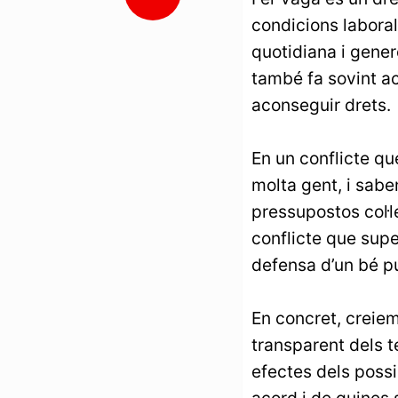
condicions laboral
quotidiana i gener
també fa sovint a
aconseguir drets.
En un conflicte qu
molta gent, i sabe
pressupostos col·l
conflicte que supe
defensa d’un bé pú
En concret, creiem
transparent dels te
efectes dels poss
acord i de quines 