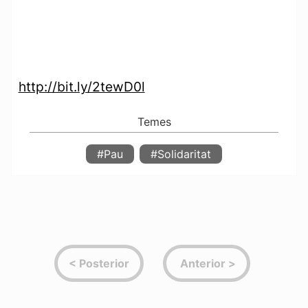
http://bit.ly/2tewD0l
#Pau
#Solidaritat