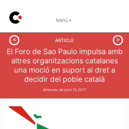
Menú
ARTICLE
El Foro de Sao Paulo impulsa amb
altres organitzacions catalanes
una moció en suport al dret a
decidir del poble català
dimecres, de juliol 19, 2017