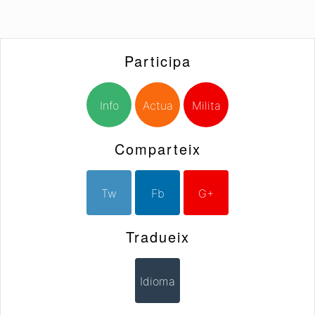
Participa
Info
Actua
Milita
Comparteix
Tw
Fb
G+
Tradueix
Idioma