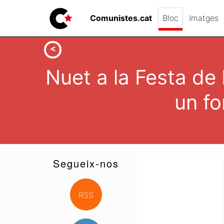
Comunistes.cat
Bloc
Imatges
Nuet a la Festa de 
un fo
Segueix-nos
RSS