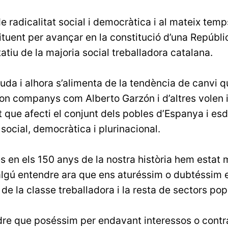
 radicalitat social i democràtica i al mateix temp
ituent per avançar en la constitució d’una Repúbl
atiu de la majoria social treballadora catalana.
uda i alhora s’alimenta de la tendència de canvi 
 on companys com Alberto Garzón i d’altres volen 
 que afecti el conjunt dels pobles d’Espanya i es
social, democràtica i plurinacional.
es en els 150 anys de la nostra història hem estat 
algú entendre ara que ens aturéssim o dubtéssim e
 de la classe treballadora i la resta de sectors po
dre que poséssim per endavant interessos o contr