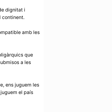
e dignitat i
l continent.
compatible amb les
oligàrquics que
submisos a les
e, ens juguem les
 juguem el país