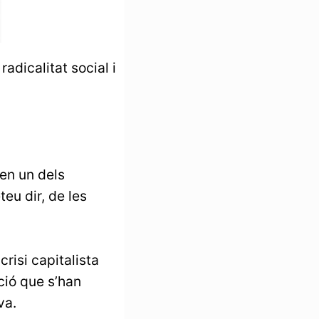
adicalitat social i
 en un dels
eu dir, de les
risi capitalista
ció que s’han
va.