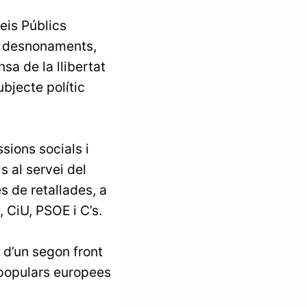
eis Públics
els desnonaments,
nsa de la llibertat
ubjecte polític
sions socials i
s al servei del
es de retallades, a
 CiU, PSOE i C’s.
a d’un segon front
 populars europees