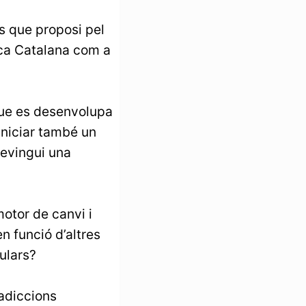
s que proposi pel
ica Catalana com a
que es desenvolupa
iniciar també un
devingui una
motor de canvi i
n funció d’altres
pulars?
adiccions