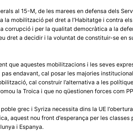
erals al 15-M, de les marees en defensa dels Serv
 a la mobilització pel dret a l’Habitatge i contra 
 la corrupció i per la qualitat democràtica a la defe
u dret a decidir i la voluntat de constituir-se en s
nt que aquestes mobilitzacions i les seves expres
 pas endavant, cal posar les majories institucional
lització, cal construir l’alternativa a les polítiqu
promou la Troica i que no qüestionen forces com PP,
l poble grec i Syriza necessita dins la UE l’obertur
oica, aquest nou front d’esperança per les classes
lunya i Espanya.