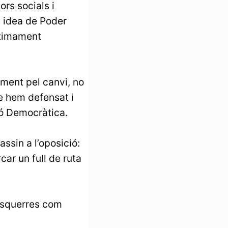
ors socials i
a idea de Poder
ntimament
ument pel canvi, no
e hem defensat i
ió Democràtica.
assin a l’oposició:
ar un full de ruta
’esquerres com