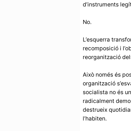
d’instruments legí
No.
L’esquerra transfo
recomposició i l’ob
reorganització dels
Això només és pos
organització s’esva
socialista no és u
radicalment democ
destrueix quotidia
l’habiten.