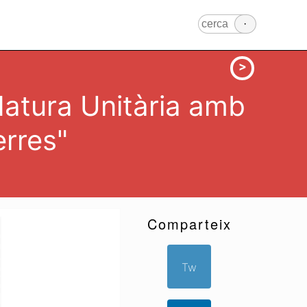
idatura Unitària amb
erres"
Comparteix
Tw