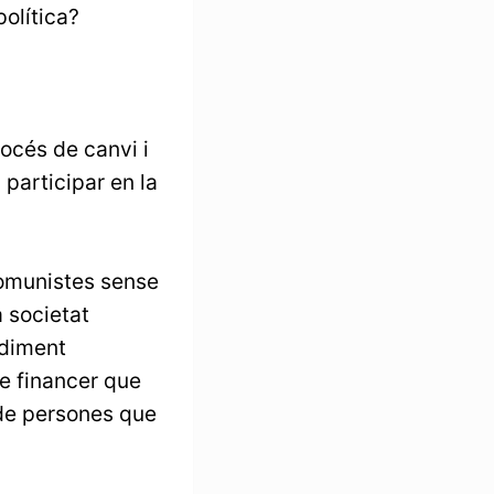
olítica?
océs de canvi i
 participar en la
comunistes sense
a societat
ndiment
e financer que
 de persones que