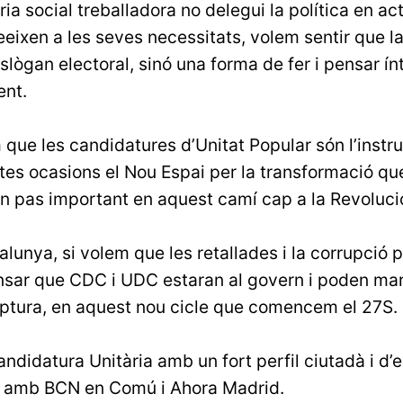
a social treballadora no delegui la política en act
eeixen a les seves necessitats, volem sentir que l
slògan electoral, sinó una forma de fer i pensar í
ent.
que les candidatures d’Unitat Popular són l’instr
tes ocasions el Nou Espai per la transformació qu
un pas important en aquest camí cap a la Revoluc
lunya, si volem que les retallades i la corrupció p
sar que CDC i UDC estaran al govern i poden marc
uptura, en aquest nou cicle que comencem el 27S.
andidatura Unitària amb un fort perfil ciutadà i d
 amb BCN en Comú i Ahora Madrid.