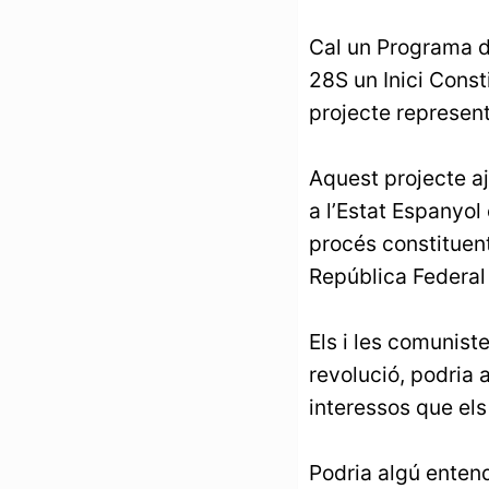
Cal un Programa de
28S un Inici Const
projecte represent
Aquest projecte aj
a l’Estat Espanyol
procés constituent
República Federal 
Els i les comunist
revolució, podria 
interessos que els
Podria algú enten