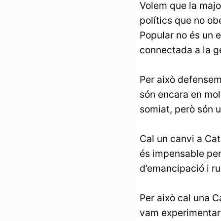
Volem que la majori
polítics que no ob
Popular no és un e
connectada a la g
Per això defensem 
són encara en mol
somiat, però són 
Cal un canvi a Cata
és impensable pen
d’emancipació i r
Per això cal una C
vam experimentar