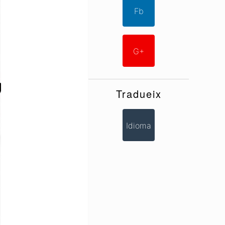
Fb
G+
Tradueix
Idioma