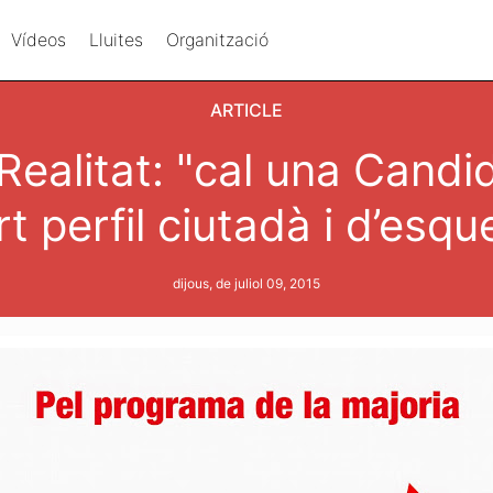
Vídeos
Lluites
Organització
ARTICLE
Realitat: "cal una Cand
rt perfil ciutadà i d’esqu
dijous, de juliol 09, 2015