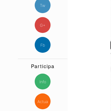
Tw
G+
Fb
Participa
Info
Actua