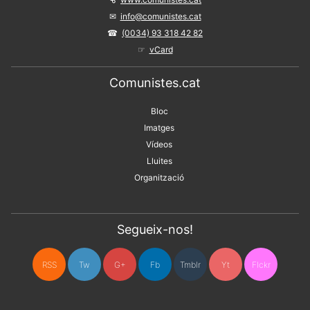
info@comunistes.cat
(0034) 93 318 42 82
vCard
Comunistes.cat
Bloc
Imatges
Vídeos
Lluites
Organització
Segueix-nos!
RSS
Tw
G+
Fb
Tmblr
Yt
Flckr