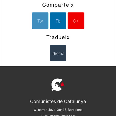
Comparteix
Tw
Fb
G+
Tradueix
Idioma
Comunistes de Catalunya
carrer Liuva, 39-45, Barcelona
www.comunistes.cat