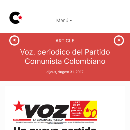
Menú
ARTICLE
Voz, periodico del Partido
Comunista Colombiano
dijous, d’agost 31, 2017