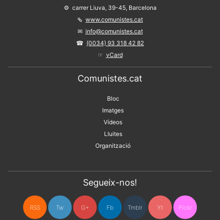
carrer Liuva, 39-45, Barcelona
www.comunistes.cat
info@comunistes.cat
(0034) 93 318 42 82
vCard
Comunistes.cat
Bloc
Imatges
Vídeos
Lluites
Organització
Segueix-nos!
RSS
Tw
G+
Fb
Tmblr
Yt
Flckr