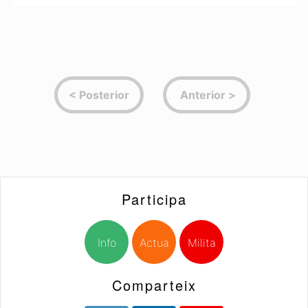
Participa
Info
Actua
Milita
Comparteix