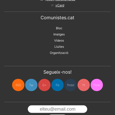
vCard
Comunistes.cat
Bloc
Imatges
Vídeos
Lluites
Organització
Segueix-nos!
RSS
Tw
G+
Fb
Tmblr
Yt
Flckr